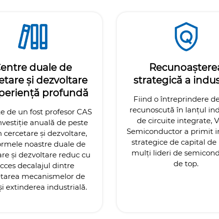
entre duale de
Recunoaștere
etare și dezvoltare
strategică a indus
xperiență profundă
Fiind o întreprindere d
recunoscută în lanțul ind
e de un fost profesor CAS
de circuite integrate, 
nvestiție anuală de peste
Semiconductor a primit in
 cercetare și dezvoltare,
strategice de capital de
ormele noastre duale de
mulți lideri de semicond
are și dezvoltare reduc cu
de top.
cces decalajul dintre
etarea mecanismelor de
i extinderea industrială.