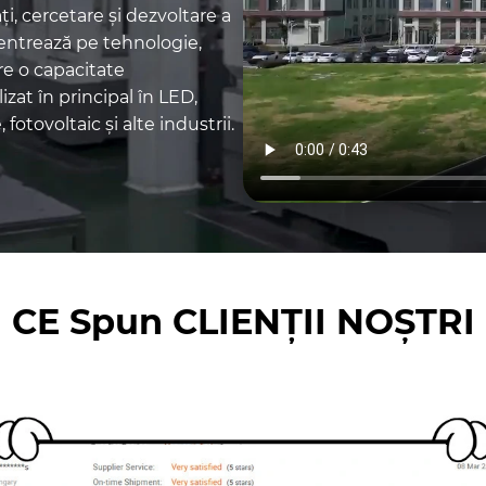
ți, cercetare și dezvoltare a
entrează pe tehnologie,
re o capacitate
zat în principal în LED,
fotovoltaic și alte industrii.
CE Spun CLIENȚII NOȘTRI