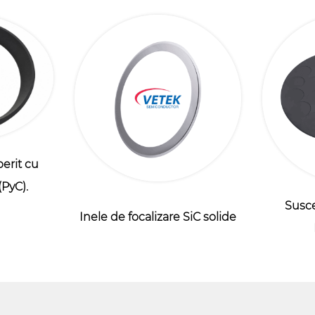
perit cu
(PyC).
Susce
Inele de focalizare SiC solide