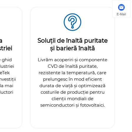
E-Mail
a
Soluții de înaltă puritate
triei
și barieră înaltă
e ghid
Livrăm acoperiri și componente
ustriei
CVD de înaltă puritate,
VeTek
rezistente la temperatură, care
vestiții
prelungesc în mod eficient
 la mai
durata de viață și optimizează
uctori
costurile de producție pentru
clienții mondiali de
semiconductori și fotovoltaici.