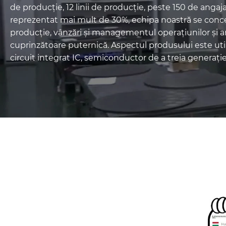
de producție, 12 linii de producție, peste 150 de angaja
reprezentat mai mult de 30%, echipa noastră se conc
producție, vânzări și managementul operațiunilor și a
cuprinzătoare puternică. Aspectul produsului este utili
circuit integrat IC, semiconductor de a treia generație, 