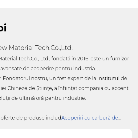
oi
w Material Tech.Co.,Ltd.
erial Tech.Co., Ltd., fondată în 2016, este un furnizor
 avansate de acoperire pentru industria
Fondatorul nostru, un fost expert de la Institutul de
ei Chineze de Științe, a înființat compania cu accent
luții de ultimă oră pentru industrie.
e oferte de produse includ
Acoperiri cu carbură de
periri cu carbură de tantal (TaC).
,
SiC în vrac, pulberi de
de înaltă puritate
. Principalele produse sunt susceptor