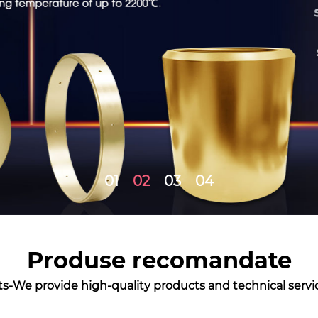
01
02
03
04
Produse recomandate
s-We provide high-quality products and technical servic