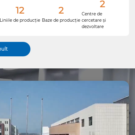
2
12
2
 SiC, inele de preîncălzire, inel de deviere acoperit cu
Centre de
etc., puritatea este sub 5 ppm, poate satisface
Liniile de producție
Baze de producție
cercetare și
dezvoltare
mult