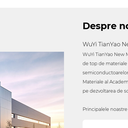
Despre n
WuYi TianYao Ne
WuYi TianYao New Mat
de top de materiale
semiconductoarelor. 
Materiale al Academi
pe dezvoltarea de so
Principalele noastr
siliciu CVD (SiC).
,
aco
SiC și materiale SiC 