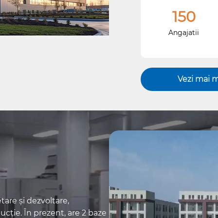
150
de grafit acoperit cu
TaC, piese semilună 
Angajatii
cerințele clienților.
Vezi mai 
are și dezvoltare,
ucție. În prezent, are 2 baze