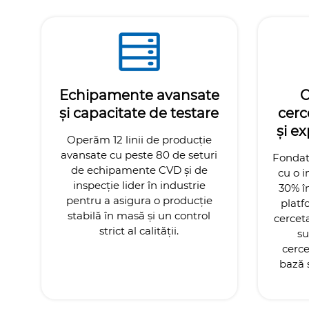
Echipamente avansate
C
și capacitate de testare
cerc
și e
Operăm 12 linii de producție
avansate cu peste 80 de seturi
Fondat
de echipamente CVD și de
cu o i
inspecție lider în industrie
30% în
pentru a asigura o producție
platf
stabilă în masă și un control
cercet
strict al calității.
su
cerc
bază ș