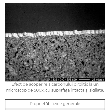
Efect de acoperire a carbonului pirolitic la un
microscop de 500x, cu suprafață intactă și sigilată.
Proprietăți fizice generale