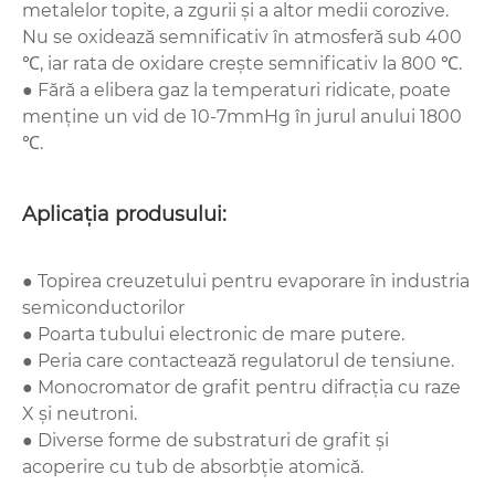
metalelor topite, a zgurii și a altor medii corozive.
Nu se oxidează semnificativ în atmosferă sub 400
℃, iar rata de oxidare crește semnificativ la 800 ℃.
● Fără a elibera gaz la temperaturi ridicate, poate
menține un vid de 10-7mmHg în jurul anului 1800
℃.
Aplicația produsului:
● Topirea creuzetului pentru evaporare în industria
semiconductorilor
● Poarta tubului electronic de mare putere.
● Peria care contactează regulatorul de tensiune.
● Monocromator de grafit pentru difracția cu raze
X și neutroni.
● Diverse forme de substraturi de grafit și
acoperire cu tub de absorbție atomică.