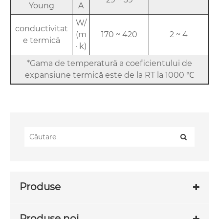
Young
A
W/
conductivitat
(m
170 ~ 420
2 ~ 4
e termică
· k)
*Gama de temperatură a coeficientului de
expansiune termică este de la RT la 1000 ℃
Produse
Produse noi