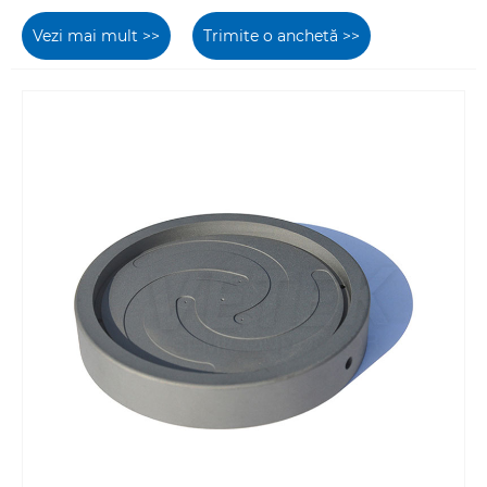
Vezi mai mult >>
Trimite o anchetă >>