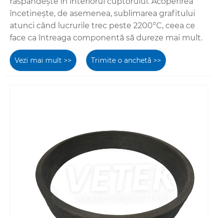
răspândește în interiorul cuptorului. Acoperirea
încetinește, de asemenea, sublimarea grafitului
atunci când lucrurile trec peste 2200°C, ceea ce
face ca întreaga componentă să dureze mai mult.
Vezi mai mult >>
Trimite o anchetă >>