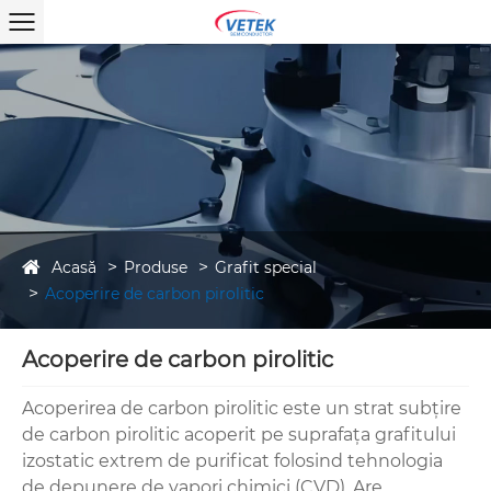
Acasă
Produse
Grafit special
Acoperire de carbon pirolitic
Acoperire de carbon pirolitic
Acoperirea de carbon pirolitic este un strat subțire
de carbon pirolitic acoperit pe suprafața grafitului
izostatic extrem de purificat folosind tehnologia
de depunere de vapori chimici (CVD). Are