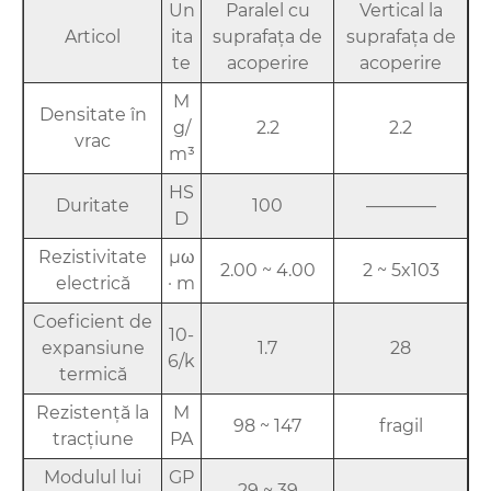
Un
Paralel cu
Vertical la
Articol
ita
suprafața de
suprafața de
te
acoperire
acoperire
M
Densitate în
g/
2.2
2.2
vrac
m³
HS
Duritate
100
————
D
Rezistivitate
μω
2.00 ~ 4.00
2 ~ 5x103
electrică
· m
Coeficient de
10-
expansiune
1.7
28
6/k
termică
Rezistență la
M
98 ~ 147
fragil
tracțiune
PA
Modulul lui
GP
29 ~ 39