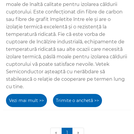
moale de înaltă calitate pentru izolarea căldurii
cuptorului. Este confecționat din fibre de carbon
sau fibre de grafit împletite între ele și are o
izolație termică excelentă și o rezistență la
temperatură ridicată. Fie că este vorba de
cuptoare de încălzire industrială, echipamente de
temperatură ridicată sau alte ocazii care necesită
izolare termică, pâslă moale pentru izolarea căldurii
cuptorului vă poate satisface nevoile. Vetek
Semiconductor așteaptă cu nerăbdare să
stabilească o relație de cooperare pe termen lung
cu tine.
Vezi mai mult >>
Trimite o anchetă >>
«
1
»