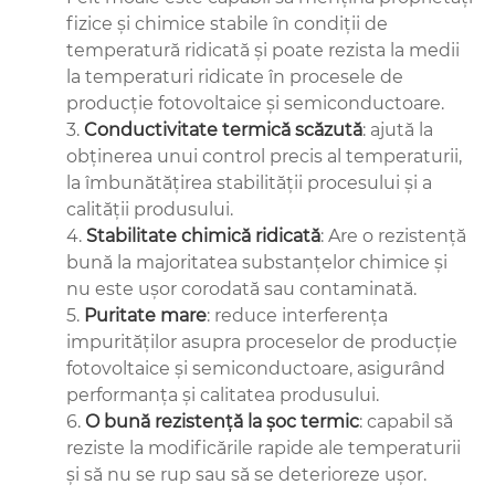
fizice și chimice stabile în condiții de
temperatură ridicată și poate rezista la medii
la temperaturi ridicate în procesele de
producție fotovoltaice și semiconductoare.
3.
Conductivitate termică scăzută
: ajută la
obținerea unui control precis al temperaturii,
la îmbunătățirea stabilității procesului și a
calității produsului.
4.
Stabilitate chimică ridicată
: Are o rezistență
bună la majoritatea substanțelor chimice și
nu este ușor corodată sau contaminată.
5.
Puritate mare
: reduce interferența
impurităților asupra proceselor de producție
fotovoltaice și semiconductoare, asigurând
performanța și calitatea produsului.
6.
O bună rezistență la șoc termic
: capabil să
reziste la modificările rapide ale temperaturii
și să nu se rup sau să se deterioreze ușor.