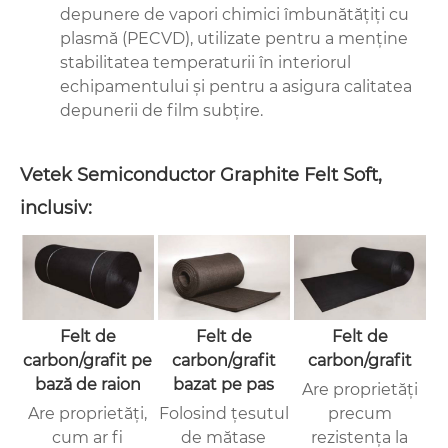
depunere de vapori chimici îmbunătățiți cu
plasmă (PECVD), utilizate pentru a menține
stabilitatea temperaturii în interiorul
echipamentului și pentru a asigura calitatea
depunerii de film subțire.
Vetek Semiconductor Graphite Felt Soft,
inclusiv:
Felt de
Felt de
Felt de
carbon/grafit pe
carbon/grafit
carbon/grafit
bază de raion
bazat pe pas
Are proprietăți
Are proprietăți,
Folosind țesutul
precum
cum ar fi
de mătase
rezistența la