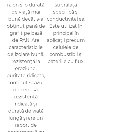
raion și o durată
suprafața
de viață mai
specifică și
bună decât s-a
conductivitatea.
obținut pană de
Este utilizat în
grafit pe bază
principal în
de PAN; Are
aplicații precum
caracteristicile
celulele de
de izolare bună,
combustibil și
rezistență la
bateriile cu flux.
eroziune,
puritate ridicată,
conținut scăzut
de cenușă,
rezistență
ridicată și
durată de viață
lungă și are un
raport de