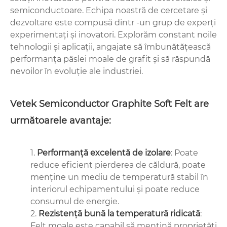
semiconductoare. Echipa noastră de cercetare și
dezvoltare este compusă dintr -un grup de experți
experimentați și inovatori. Explorăm constant noile
tehnologii și aplicații, angajate să îmbunătățească
performanța pâslei moale de grafit și să răspundă
nevoilor în evoluție ale industriei.
Vetek Semiconductor Graphite Soft Felt are
următoarele avantaje:
1.
Performanță excelentă de izolare
: Poate
reduce eficient pierderea de căldură, poate
menține un mediu de temperatură stabil în
interiorul echipamentului și poate reduce
consumul de energie.
2.
Rezistență bună la temperatură ridicată
:
Felt moale este capabil să mențină proprietăți