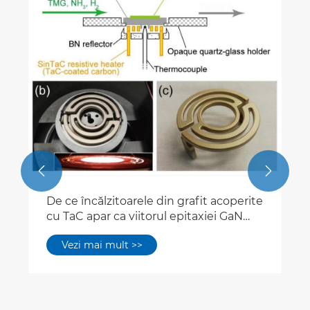
Progresul tehnologiei epitaxiale de 200
mm SIC din Italia din Italia
Vezi mai mult >>

