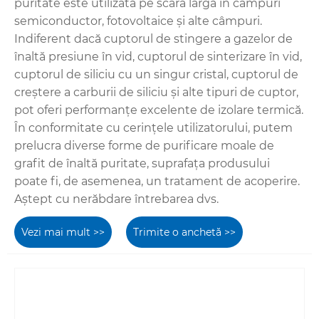
puritate este utilizată pe scară largă în câmpuri
semiconductor, fotovoltaice și alte câmpuri.
Indiferent dacă cuptorul de stingere a gazelor de
înaltă presiune în vid, cuptorul de sinterizare în vid,
cuptorul de siliciu cu un singur cristal, cuptorul de
creștere a carburii de siliciu și alte tipuri de cuptor,
pot oferi performanțe excelente de izolare termică.
În conformitate cu cerințele utilizatorului, putem
prelucra diverse forme de purificare moale de
grafit de înaltă puritate, suprafața produsului
poate fi, de asemenea, un tratament de acoperire.
Aștept cu nerăbdare întrebarea dvs.
Vezi mai mult >>
Trimite o anchetă >>