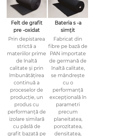
Felt de grafit
Bateria s -a
pre -oxidat
simțit
Prin depistarea
Fabricat din
strictă a
fibre pe bază de
materiilor prime
PAN importate
de înaltă
de germană de
calitate și prin
înaltă calitate,
îmbunătățirea
se mândrește
continuă a
cu o
proceselor de
performanță
producție, un
excepțională în
produs cu
parametri
performanță de
precum
izolare similară
planeitatea,
cu pâslă de
porozitatea,
grafit bazată pe
densitatea,