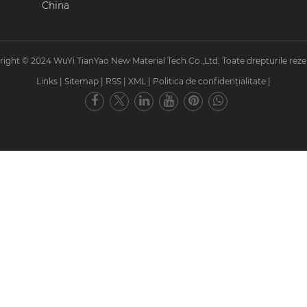
China
ight © 2024 WuYi TianYao New Material Tech.Co.,Ltd. Toate drepturile reze
Links
|
Sitemap
|
RSS
|
XML
|
Politica de confidențialitate
|