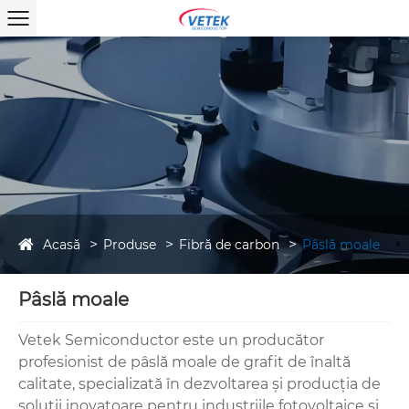
Acasă
Produse
Fibră de carbon
Pâslă moale
Pâslă moale
Vetek Semiconductor este un producător
profesionist de pâslă moale de grafit de înaltă
calitate, specializată în dezvoltarea și producția de
soluții inovatoare pentru industriile fotovoltaice și