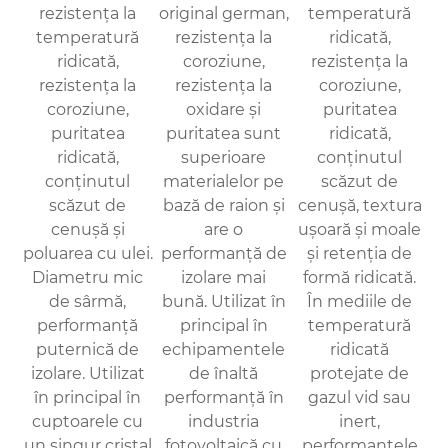
rezistența la
original german,
temperatură
temperatură
rezistența la
ridicată,
ridicată,
coroziune,
rezistența la
rezistența la
rezistența la
coroziune,
coroziune,
oxidare și
puritatea
puritatea
puritatea sunt
ridicată,
ridicată,
superioare
conținutul
conținutul
materialelor pe
scăzut de
scăzut de
bază de raion și
cenușă, textura
cenușă și
are o
ușoară și moale
poluarea cu ulei.
performanță de
și retenția de
Diametru mic
izolare mai
formă ridicată.
de sârmă,
bună. Utilizat în
În mediile de
performanță
principal în
temperatură
puternică de
echipamentele
ridicată
izolare. Utilizat
de înaltă
protejate de
în principal în
performanță în
gazul vid sau
cuptoarele cu
industria
inert,
un singur cristal
fotovoltaică cu
performanțele