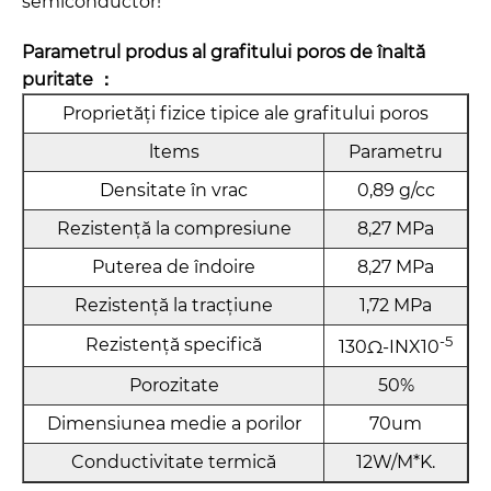
semiconductor!
Parametrul produs al grafitului poros de înaltă
puritate ：
Proprietăți fizice tipice ale grafitului poros
ltems
Parametru
Densitate în vrac
0,89 g/cc
Rezistență la compresiune
8,27 MPa
Puterea de îndoire
8,27 MPa
Rezistență la tracțiune
1,72 MPa
-5
Rezistență specifică
130Ω-INX10
Porozitate
50%
Dimensiunea medie a porilor
70um
Conductivitate termică
12W/M*K.