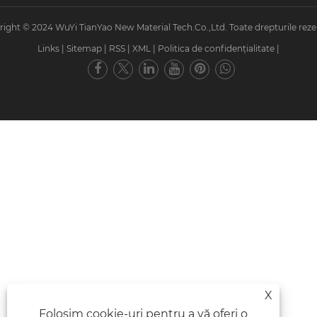
ight © 2024 WuYi TianYao New Material Tech.Co.,Ltd. Toate drepturile reze
Links
|
Sitemap
|
RSS
|
XML
|
Politica de confidențialitate
|
X
Folosim cookie-uri pentru a vă oferi o