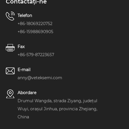
Contactaţi-ne
Telefon
+86-18069220752
+86-15988690905
Fax
+86-579-87223657
E-mail
anny@veteksemi.com
Abordare
Drumul Wangda, strada Ziyang, județul
Wuyi, orașul Jinhua, provincia Zhejiang,
China