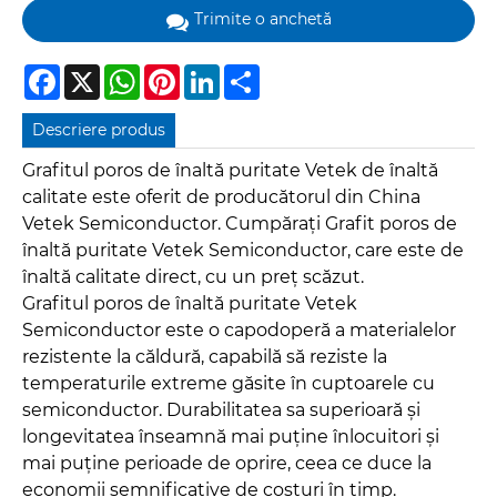
Trimite o anchetă
Facebook
X
WhatsApp
Pinterest
LinkedIn
Share
Descriere produs
Grafitul poros de înaltă puritate Vetek de înaltă
calitate este oferit de producătorul din China
Vetek Semiconductor. Cumpărați Grafit poros de
înaltă puritate Vetek Semiconductor, care este de
înaltă calitate direct, cu un preț scăzut.
Grafitul poros de înaltă puritate Vetek
Semiconductor este o capodoperă a materialelor
rezistente la căldură, capabilă să reziste la
temperaturile extreme găsite în cuptoarele cu
semiconductor. Durabilitatea sa superioară și
longevitatea înseamnă mai puține înlocuitori și
mai puține perioade de oprire, ceea ce duce la
economii semnificative de costuri în timp.