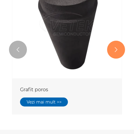


Grafit poros
Vezi mai mult >>