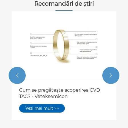
Recomandări de știri


Cum se pregătește acoperirea CVD
TAC? - Veteksemicon
Vezi mai mult >>